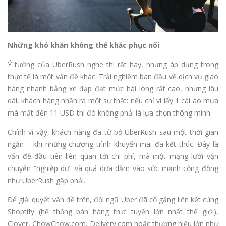
Những khó khăn không thể khắc phục nổi
Ý tưởng của UberRush nghe thì rất hay, nhưng áp dụng trong
thực tế là một vấn đề khác. Trải nghiệm ban đầu về dịch vụ giao
hàng nhanh bằng xe đạp đạt mức hài lòng rất cao, nhưng lâu
dài, khách hàng nhận ra một sự thật: nếu chỉ vì lấy 1 cái áo mưa
mà mất đến 11 USD thì đó không phải là lựa chọn thông minh.
Chính vì vậy, khách hàng đã từ bỏ UberRush sau một thời gian
ngắn – khi những chương trình khuyến mãi đã kết thúc. Đây là
vấn đề đầu tiên liên quan tới chi phí, mà một mạng lưới vận
chuyển “nghiệp dư” và quá dựa dẫm vào sức mạnh cộng đồng
như UberRush gặp phải.
Để giải quyết vấn đề trên, đội ngũ Uber đã cố gắng liên kết cùng
Shoptify (hệ thống bán hàng trưc tuyến lớn nhất thế giới),
Clover, ChowChow.com, Delivery.com hoặc thương hiệu lớn như