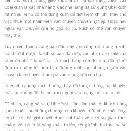
tiên cho Rush: mảng giao thực phẩm. Khách hàng chính của
UberRush là các nhà hàng. Các nhà hàng đã sử dụng UberRush
rất nhiều, vì họ có thể dùng Rush để tiết kiệm chi phí, thay cho
việc thuê một nhân viên vận chuyển chuyên nghiệp. Hoặc nếu
người vận chuyển của họ gặp sự cố, Rush có thể vận chuyển
thay thế.
Tuy nhiên, thành công ban đầu này vốn cũng rất mong manh,
bởi để đạt được doanh số ban đầu lớn, các nhân viên sale của
Uber đã phải “dụ dỗ” tất cả khách hàng của đối thủ, đồng thời
đưa ra những lời hứa hẹn đường mật cho những người vận
chuyển bán chuyên tham gia vào mạng lưới của họ.
Uber, như phong cách thường thấy, đã tung ra hàng loạt khuyến
mãi cực khủng để thu hút mọi người vào mạng lưới của mình.
Dĩ nhiên, càng về sau, UberRush dần dần mất đi khách hàng
quen thuộc sau những chương trình khuyến mãi. Vì tới cuối cùng,
họ chỉ có thể giải quyết được bài toán về dịch vụ giao thực
phẩm. Với các mặt hàng khác, to lớn, cồng kềnh, họ thua xa so