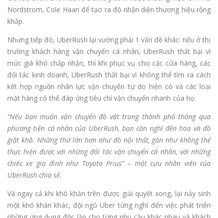
Nordstrom, Cole Haan để tạo ra độ nhận diện thương hiệu rộng
khắp.
Nhưng tiếp đó, UberRush lại vướng phải 1 vấn đề khác: nếu ở thị
trường khách hàng vận chuyển cá nhân, UberRush thất bại vì
mức giá khó chấp nhận, thì khi phục vụ cho các cửa hàng, các
đối tác kinh doanh, UberRush thất bại vì không thể tìm ra cách
kết hợp nguồn nhân lực vận chuyển tự do hiện có và các loại
mặt hàng có thể đáp ứng tiêu chí vận chuyển nhanh của họ.
“Nếu bạn muốn vận chuyển đồ vật trong thành phố thông qua
phương tiện cá nhân của UberRush, bạn cần nghĩ đến hoa và đồ
giặt khô. Những thứ lớn hơn như đồ nội thất, gần như không thể
thực hiện được với những đối tác vận chuyển cá nhân, với những
chiếc xe gia đình như Toyota Prius” – một cựu nhân viên của
UberRush chia sẻ.
Và ngay cả khi khó khăn trên được giải quyết xong, lại nảy sinh
một khó khăn khác, đội ngũ Uber từng nghĩ đến việc phát triển
những ứng dụng độc lập cho từng nhu cầu khác nhau và khách