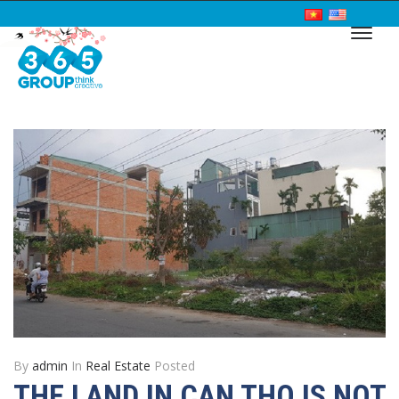
By
admin
In
Real Estate
Posted
THE LAND IN CAN THO IS NOT