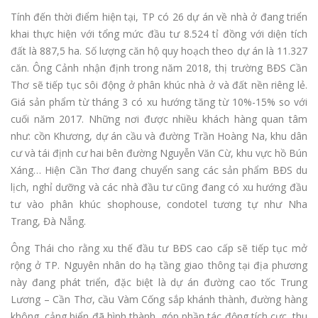
Tính đến thời điểm hiện tại, TP có 26 dự án về nhà ở đang triển
khai thực hiện với tổng mức đầu tư 8.524 tỉ đồng với diện tích
đất là 887,5 ha. Số lượng căn hộ quy hoạch theo dự án là 11.327
căn. Ông Cảnh nhận định trong năm 2018, thị trường BĐS Cần
Thơ sẽ tiếp tục sôi động ở phân khúc nhà ở và đất nền riêng lẻ.
Giá sản phẩm từ tháng 3 có xu hướng tăng từ 10%-15% so với
cuối năm 2017. Những nơi được nhiều khách hàng quan tâm
như: cồn Khương, dự án cầu và đường Trần Hoàng Na, khu dân
cư và tái định cư hai bên đường Nguyễn Văn Cừ, khu vực hồ Bún
Xáng… Hiện Cần Thơ đang chuyển sang các sản phẩm BĐS du
lịch, nghỉ dưỡng và các nhà đầu tư cũng đang có xu hướng đầu
tư vào phân khúc shophouse, condotel tương tự như Nha
Trang, Đà Nẵng.
Ông Thái cho rằng xu thế đầu tư BĐS cao cấp sẽ tiếp tục mở
rộng ở TP. Nguyên nhân do hạ tầng giao thông tại địa phương
này đang phát triển, đặc biệt là dự án đường cao tốc Trung
Lương – Cần Thơ, cầu Vàm Cống sắp khánh thành, đường hàng
không, cảng biển đã hình thành, góp phần tác động tích cực, thu