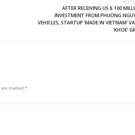
NEXT 
AFTER RECEIVING US $ 100 MILL
INVESTMENT FROM PHUONG NGU
VEHICLES, STARTUP ‘MADE IN VIETNAM’ V
‘KHOE’ G
s are marked
*