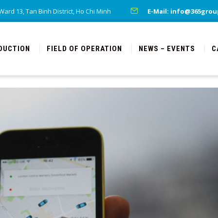
rd 13, Tan Binh District, Ho Chi Minh
E-Mail: info@365grou
DUCTION
FIELD OF OPERATION
NEWS – EVENTS
C