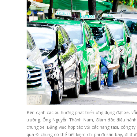
Bên cạnh các xu hướng phát triển ứng dụng đặt xe, vẫ
trường. Ông Nguyễn Thành Nam, Giám đốc điều hành Cô
chung xe. Bằng việc hợp tác với các hãng taxi, công t
qua Đi chung có thể tiết kiệm chi phí đi sân bay, đi đư