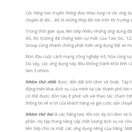
Các hãng taxi truyền thống đua nhau tung ra các ứng dụn
chuyến đi dài… Đó là những thay đổi lớn trên thị trường 
Trong thời gian qua, liên tiếp nhiều những ứng dụng đặ
đó, thị trường đã chứng kiến sự mắt của Taxi Go, 123
Group cũng nhanh chóng phát triển ứng dụng đặt xe m
Đón đầu cuộc cách mạng công nghiệp 4.0, hòa cùng sự ph
Dù vậy, các ứng dụng này đều không tránh khỏi tình c
làm 3 nhóm.
Nhóm thứ nhất
được dẫn dắt bởi Uber và Grab. Tập 
động triển khai dịch vụ của mình tại các thành phố lớ
có thể được đón sau ít phút với vài thao tác chạm trê
thông tin về vị trí của khách hàng và giá cước vận chuyể
Nhóm thứ hai
là các hãng taxi. Khi sức ép từ Uber và 
phần. Họ tập trung nâng cấp chất lượng dịch vụ và côn
liên tiếp cho ra mắt các ứng dụng riêng của hãng. M