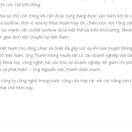
chỉ còn 100.000 đồng.
hia sẻ chỗ còn trống khi cần đi lại cũng đang được vận hành bởi Đi
ủa GoNow, đơn vị vừa ký thỏa thuận hợp tác chiến lược với Tổng côn
m lực mạnh, rất có thể GoNow sẽ là một thế lực trên thị trường. Nhưn
n giao dịch vận chuyển tại Việt Nam.
Việt Nam cho rằng, Uber và Grab đã gây sức ép lên taxi truyền thốn
 ô tô Việt Nam, ông Thanh mong muốn tất cả các doanh nghiệp vận tả
ộ khoa học công nghệ, tái cấu trúc lại doanh nghiệp để giảm chi ph
tại và phát triển” – ông Nguyễn Văn Thanh nhấn mạnh.
c công ty công nghệ trong nước cũng cần hợp tác với các hãng vận t
 chặt chẽ hôm nay.