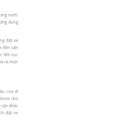
rong nước
 ứng dụng
ụng đặt xe
i đến sân
 liên tục
đưa ra mức
ầu của di
Store cho
p cận khác
ch đặt xe