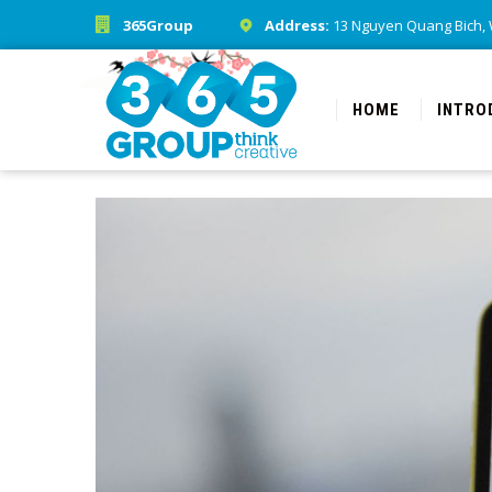
365Group
Address:
13 Nguyen Quang Bich, Wa
HOME
INTRO