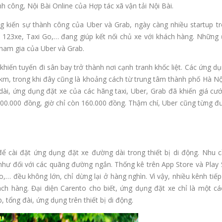
 công, Nội Bài Online của Hợp tác xã vận tải Nội Bài.
ng kiến sự thành công của Uber và Grab, ngày càng nhiều startup t
, 123xe, Taxi Go,… đang giúp kết nối chủ xe với khách hàng. Những
ham gia của Uber và Grab.
iến tuyến đi sân bay trở thành nơi cạnh tranh khốc liệt. Các ứng d
km, trong khi đây cũng là khoảng cách từ trung tâm thành phố Hà Nộ
i, ứng dụng đặt xe của các hãng taxi, Uber, Grab đã khiến giá cước
 200.000 đồng, giờ chỉ còn 160.000 đồng. Thậm chí, Uber cũng từng 
để cài đặt ứng dụng đặt xe đường dài trong thiết bị di động. Nhu c
như đối với các quãng đường ngắn. Thống kê trên App Store và Play 
Go,… đều không lớn, chỉ dừng lại ở hàng nghìn. Vì vậy, nhiều kênh tiế
ch hàng. Đại diện Carento cho biết, ứng dụng đặt xe chỉ là một cá
tổng đài, ứng dụng trên thiết bị di động.