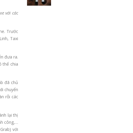
xe với các
ine. Trước
inh, Taxi
ển đưa ra.
 thể chia
ab đã chủ
 di chuyển
n rỗi các
nh lại thị
ành công,…
Grab) với