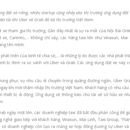
g đặt xe riêng, nhiều startup cũng nhảy vào thị trường ứng dụng đặt 
vận tải khi Uber và Grab đổ bộ thị trường Việt Nam.
t xe tham gia thị trường. Gần đây nhất là sự ra mắt của Nội Bài Onl
 xe, Carento,… Không chỉ vậy, các hãng taxi lớn như Vinasun, Mai L
ang tên mình.
át triển của kinh tế chia sẻ,… là những lý do được các nhà phát tri
ảnh bị đem ra so sánh với Uber và Grab. Các ứng dụng đặt xe này có
trung phục vụ nhu cầu di chuyển trong quãng đường ngắn, Uber Gr
n ngay khi mới thâm nhập thị trường Việt Nam. Khách hàng có nhu cầu
n thiết bị di động. Ứng dụng sẽ thông báo cho tài xế sở hữu xe nhà
n.
Grab ngày một lớn, các doanh nghiệp taxi đã bắt đầu phản công để già
g nghệ giao tiếp với khách hàng. Vinasun, Mai Linh, Taxi Group, Th
ột số doanh nghiệp còn tạo ra mảng xe hợp đồng (tương tự Uber và 