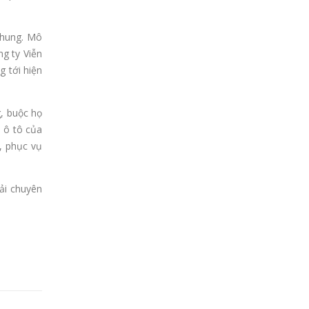
 chung. Mô
g ty Viễn
g tới hiện
g, buộc họ
i ô tô của
í, phục vụ
ải chuyên