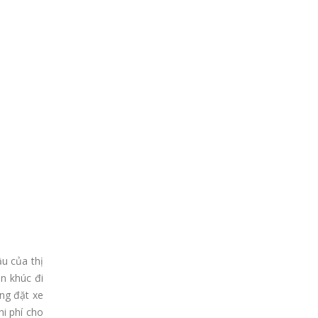
u của thị
n khúc đi
àng đặt xe
hi phí cho