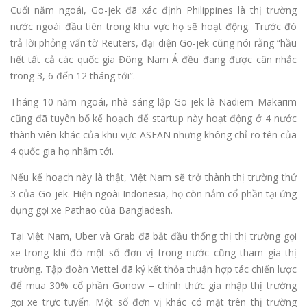
Cuối năm ngoái, Go-jek đã xác định Philippines là thị trường
nước ngoài đầu tiên trong khu vực họ sẽ hoạt động. Trước đó
trả lời phỏng vấn tờ Reuters, đại diện Go-jek cũng nói rằng “hầu
hết tất cả các quốc gia Đông Nam Á đều đang được cân nhắc
trong 3, 6 đến 12 tháng tới”.
Tháng 10 năm ngoái, nhà sáng lập Go-jek là Nadiem Makarim
cũng đã tuyên bố kế hoạch để startup này hoạt động ở 4 nước
thành viên khác của khu vực ASEAN nhưng không chỉ rõ tên của
4 quốc gia họ nhắm tới.
Nếu kế hoạch này là thật, Việt Nam sẽ trở thành thị trường thứ
3 của Go-jek. Hiện ngoài Indonesia, họ còn nắm cổ phần tại ứng
dụng gọi xe Pathao của Bangladesh.
Tại Việt Nam, Uber và Grab đã bắt đầu thống thị thị trường gọi
xe trong khi đó một số đơn vị trong nước cũng tham gia thị
trường. Tập đoàn Viettel đã ký kết thỏa thuận hợp tác chiến lược
để mua 30% cổ phần Gonow – chính thức gia nhập thị trường
gọi xe trực tuyến. Một số đơn vị khác có mặt trên thị trường