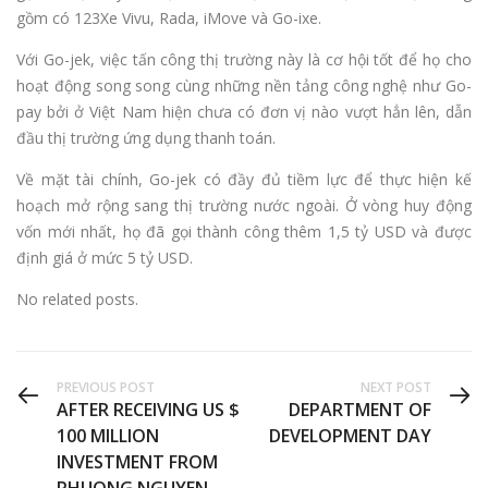
gồm có 123Xe Vivu, Rada, iMove và Go-ixe.
Với Go-jek, việc tấn công thị trường này là cơ hội tốt để họ cho
hoạt động song song cùng những nền tảng công nghệ như Go-
pay bởi ở Việt Nam hiện chưa có đơn vị nào vượt hẳn lên, dẫn
đầu thị trường ứng dụng thanh toán.
Về mặt tài chính, Go-jek có đầy đủ tiềm lực để thực hiện kế
hoạch mở rộng sang thị trường nước ngoài. Ở vòng huy động
vốn mới nhất, họ đã gọi thành công thêm 1,5 tỷ USD và được
định giá ở mức 5 tỷ USD.
No related posts.
PREVIOUS POST
NEXT POST
AFTER RECEIVING US $
DEPARTMENT OF
100 MILLION
DEVELOPMENT DAY
INVESTMENT FROM
PHUONG NGUYEN