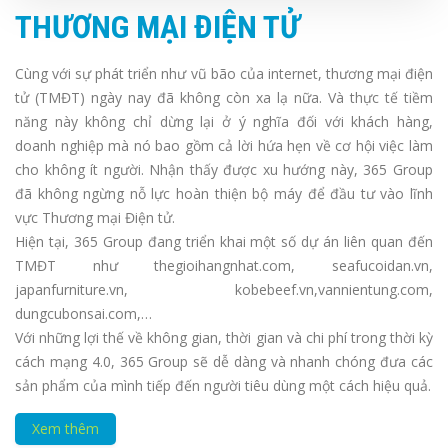
THƯƠNG MẠI ĐIỆN TỬ
Cùng với sự phát triển như vũ bão của internet, thương mại điện
tử (TMĐT) ngày nay đã không còn xa lạ nữa. Và thực tế tiềm
năng này không chỉ dừng lại ở ý nghĩa đối với khách hàng,
doanh nghiệp mà nó bao gồm cả lời hứa hẹn về cơ hội việc làm
cho không ít người. Nhận thấy được xu hướng này, 365 Group
đã không ngừng nỗ lực hoàn thiện bộ máy để đầu tư vào lĩnh
vực Thương mại Điện tử.
Hiện tại, 365 Group đang triển khai một số dự án liên quan đến
TMĐT như thegioihangnhat.com, seafucoidan.vn,
japanfurniture.vn, kobebeef.vn,vannientung.com,
dungcubonsai.com,…
Với những lợi thế về không gian, thời gian và chi phí trong thời kỳ
cách mạng 4.0, 365 Group sẽ dễ dàng và nhanh chóng đưa các
sản phẩm của mình tiếp đến người tiêu dùng một cách hiệu quả.
Xem thêm